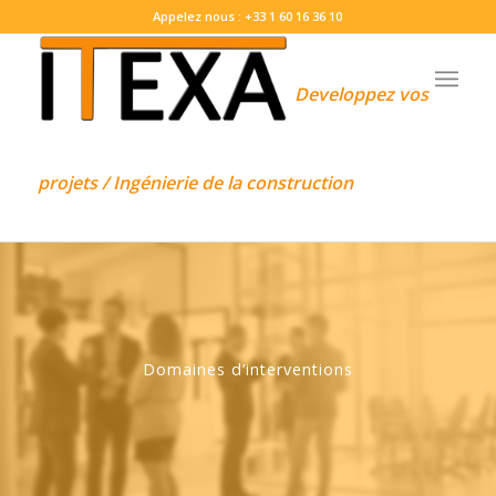
Appelez nous : +33 1 60 16 36 10
Developpez vos
projets / Ingénierie de la construction
Domaines d’interventions