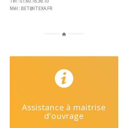
Tél : 01.60.16.36.10
Mél : BET@ITEXA.FR
Assistance à maitrise
d’ouvrage